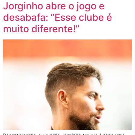
Jorginho abre o jogo e
desabafa: “Esse clube é
muito diferente!”