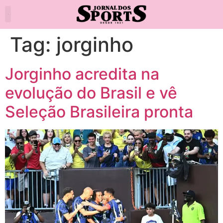
Tag:
jorginho
Jorginho acredita na
evolução do Brasil e vê
Seleção Brasileira pronta