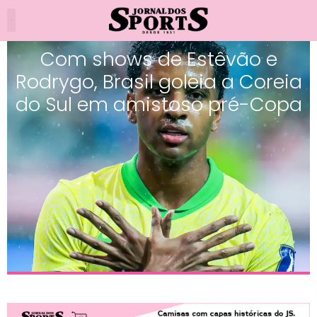
Com shows de Estêvão e
Rodrygo, Brasil goleia a Coreia
do Sul em amistoso pré-Copa