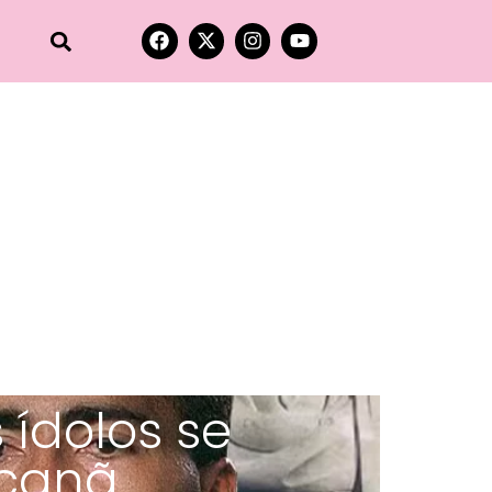
s ídolos se
acanã