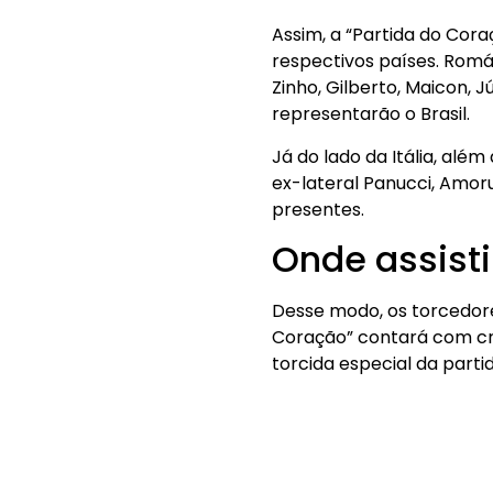
Assim, a “Partida do Cor
respectivos países. Romári
Zinho, Gilberto, Maicon, 
representarão o Brasil.
Já do lado da Itália, alé
ex-lateral Panucci, Amoru
presentes.
Onde assist
Desse modo, os torcedore
Coração” contará com cri
torcida especial da partid