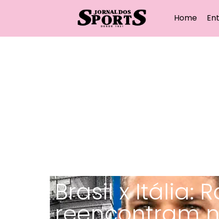
Home
Ent
Brasil x Itália:
reencontram n