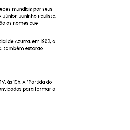
eões mundiais por seus
, Júnior, Juninho Paulista,
erão os nomes que
ial de Azurra, em 1982, o
lia, também estarão
 às 19h. A “Partida do
onvidadas para formar a