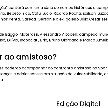
ação” contará com uma série de nomes históricos e camp
o, Bebeto, Zico, Cafu, Lúcio, Ricardo Rocha, Edilson, Luizão
Júnior Penta, Careca, Gerson e o ex-goleiro Júlio Cesar s
m de Baggio, Materazzi, Alessandro Altobelli, campeão mund
so, Dilívio, Incocciati, Brio, Bruno Giordano e Marco Ame
ir ao amistoso?
s poderão acompanhar ao confronto amistoso no SporTV,
anças e adolescentes em situação de vulnerabilidade, c
a.
Edição Digital