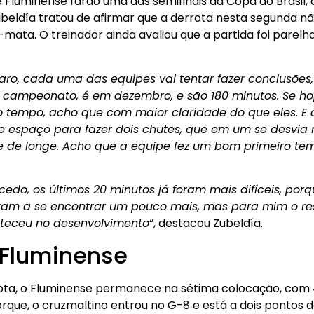
 Fluminense farão uma das semifinais da Copa do Brasil
beldía tratou de afirmar que a derrota nesta segunda nã
mata. O treinador ainda avaliou que a partida foi parelha
aro, cada uma das equipes vai tentar fazer conclusões
campeonato, é em dezembro, e são 180 minutos. Se hoj
 tempo, acho que com maior claridade do que eles. E
e espaço para fazer dois chutes, que em um se desvia n
 de longe. Acho que a equipe fez um bom primeiro temp
edo, os últimos 20 minutos já foram mais difíceis, por
ram a se encontrar um pouco mais, mas para mim o res
teceu no desenvolvimento
“, destacou Zubeldía.
 Fluminense
ota, o Fluminense permanece na sétima colocação, com 
orque, o cruzmaltino entrou no G-8 e está a dois pontos d