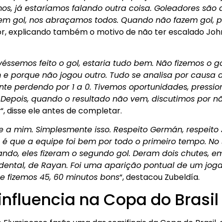
os, já estaríamos falando outra coisa. Goleadores são 
m gol, nos abraçamos todos. Quando não fazem gol, p
ador, explicando também o motivo de não ter escalado Jo
ivéssemos feito o gol, estaria tudo bem. Não fizemos o
 e porque não jogou outro. Tudo se analisa por causa d
te perdendo por 1 a 0. Tivemos oportunidades, pression
 Depois, quando o resultado não vem, discutimos por n
r
“, disse ele antes de completar.
 a mim. Simplesmente isso. Respeito Germán, respeito 
a é que a equipe foi bem por todo o primeiro tempo. 
o, eles fizeram o segundo gol. Deram dois chutes, e
dental, de Rayan. Foi uma aparição pontual de um jo
 fizemos 45, 60 minutos bons
“, destacou Zubeldía.
influencia na Copa do Brasil