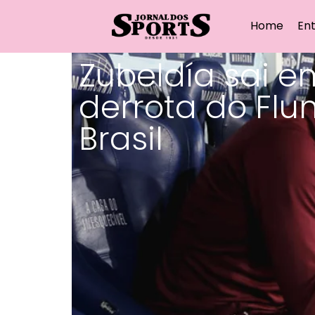
Home
Ent
Zubeldía sai 
derrota do Fl
Brasil