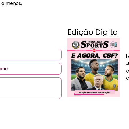
o a menos.
Edição Digital
L
J
c
d