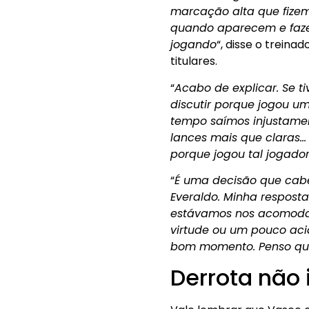
marcação alta que fizem
quando aparecem e faze
jogando
“, disse o trein
titulares.
“
Acabo de explicar. Se t
discutir porque jogou um
tempo saímos injustamen
lances mais que claras…
porque jogou tal jogado
“
É uma decisão que cabe
Everaldo. Minha respost
estávamos nos acomodand
virtude ou um pouco aci
bom momento. Penso que
Derrota não 