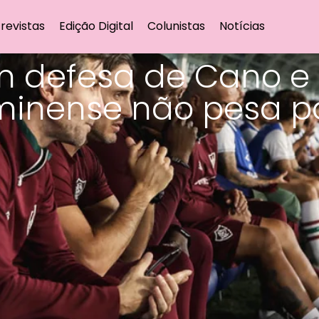
revistas
Edição Digital
Colunistas
Notícias
em defesa de Cano e
uminense não pesa p