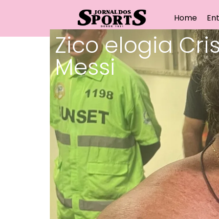
Home
Ent
Zico elogia Cr
Messi