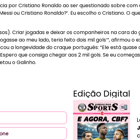
ncia por Cristiano Ronaldo ao ser questionado sobre com 
essi ou Cristiano Ronaldo?’. Eu escolho o Cristiano. O q
isos). Criar jogadas e deixar os companheiros na cara do 
jogasse ao meu lado, teria feito dois mil gols’”, afirmou o 
u a longevidade do craque português: “Ele está quase a
Espero que consiga chegar aos 2 mil gols. Se eu começasse
etou o Galinho.
Edição Digital
L
J
c