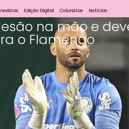
revistas
Edição Digital
Colunistas
Notícias
lesão na mão e deve
tra o Flamengo