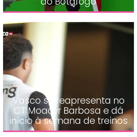
do Botafogo
Vasco se reapresenta no
CT Moacyr Barbosa e dá
início à semana de treinos