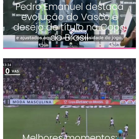
Pedro Emanuel destaca
evolução do Vasco e
desejo de título na Copa
do Brasil
Melhores momentos: