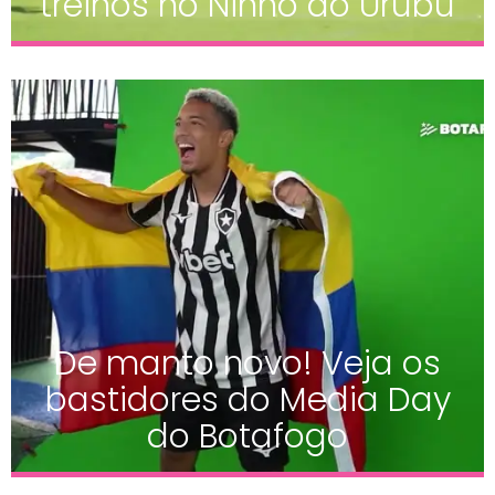
treinos no Ninho do Urubu
De manto novo! Veja os
bastidores do Media Day
do Botafogo