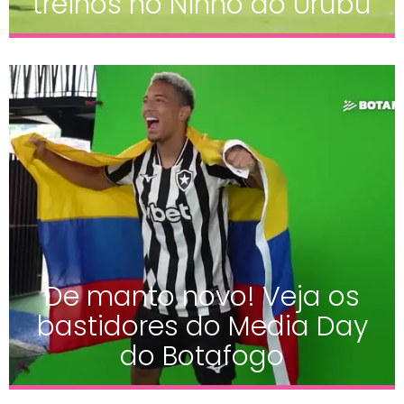
treinos no Ninho do Urubu
De manto novo! Veja os
bastidores do Media Day
do Botafogo