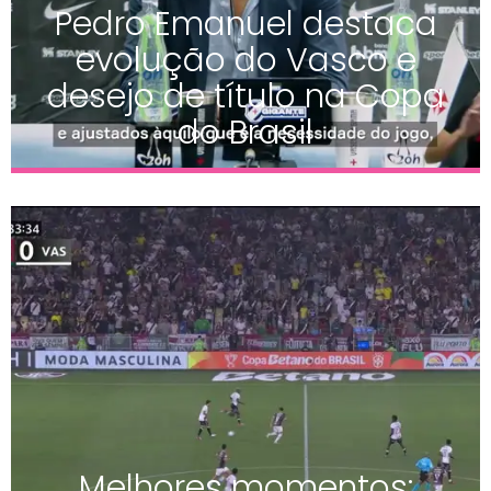
Pedro Emanuel destaca
evolução do Vasco e
desejo de título na Copa
do Brasil
Melhores momentos: