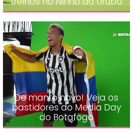
treinos no Ninho do Urubu
De manto novo! Veja os
bastidores do Media Day
do Botafogo