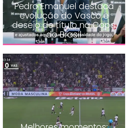
Pedro Emanuel destaca
evolução do Vasco e
desejo de título na Copa
do Brasil
Melhores momentos: