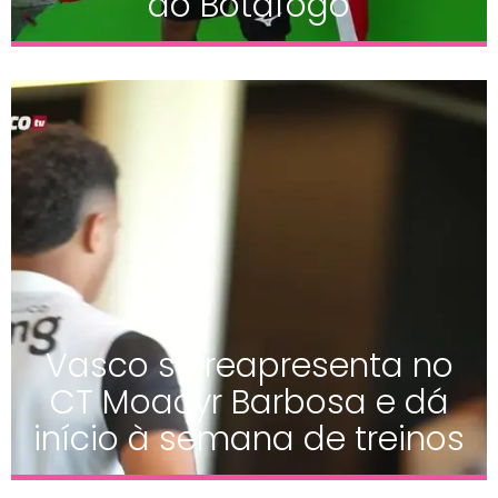
do Botafogo
Vasco se reapresenta no
CT Moacyr Barbosa e dá
início à semana de treinos