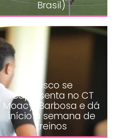
Brasil)
Vasco se
reapresenta no CT
Moacyr Barbosa e dá
início à semana de
treinos