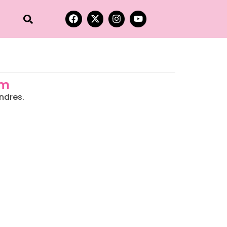
am
ndres.