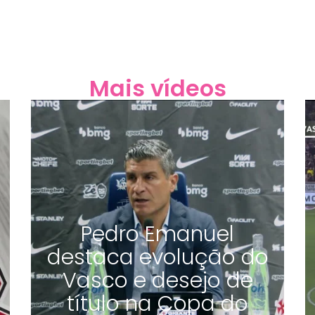
Mais vídeos
Pedro Emanuel
destaca evolução do
Vasco e desejo de
título na Copa do