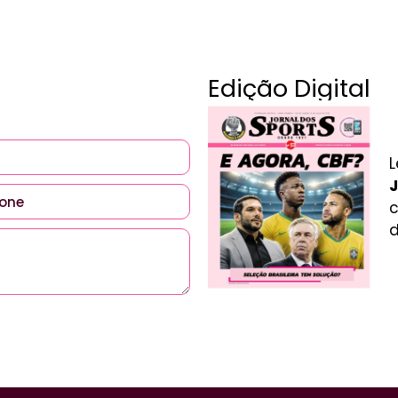
Edição Digital
L
J
c
d