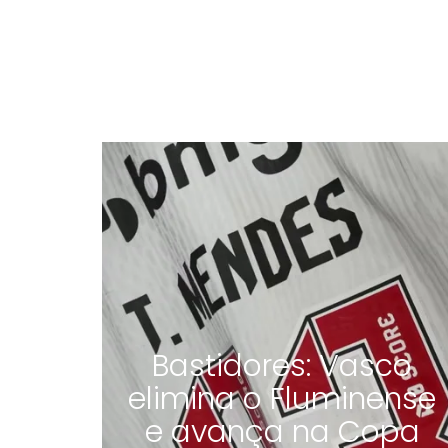
Bastidores: Vasco
elimina o Fluminense
e avança na Copa