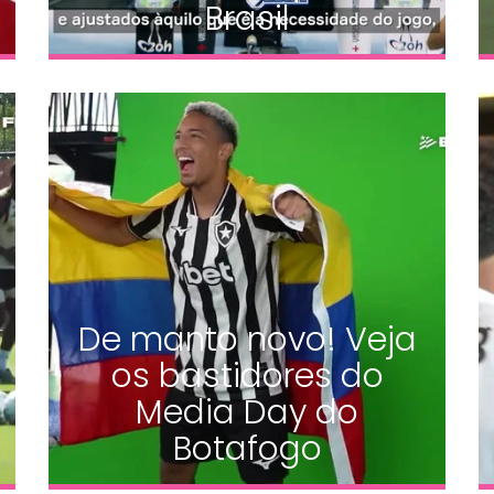
Brasil
De manto novo! Veja
os bastidores do
Media Day do
Botafogo