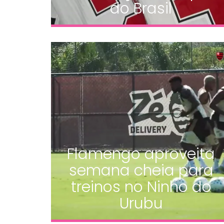
do Brasil
Flamengo aproveita
semana cheia para
treinos no Ninho do
Urubu