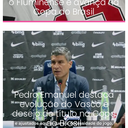
o Fluminense e avança na
Copa do Brasil
Pedro Emanuel destaca
evolução do Vasco e
desejo de título na Copa
do Brasil