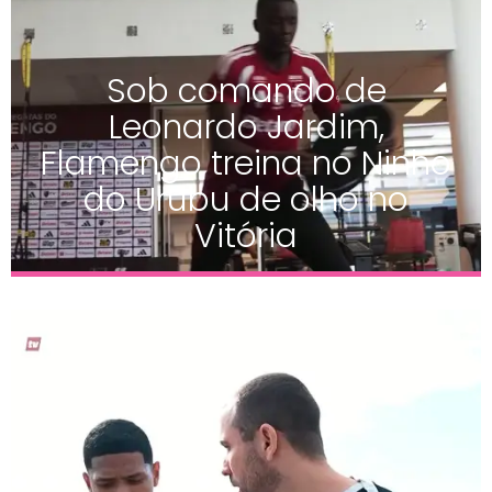
Sob comando de
Leonardo Jardim,
Flamengo treina no Ninho
do Urubu de olho no
Vitória