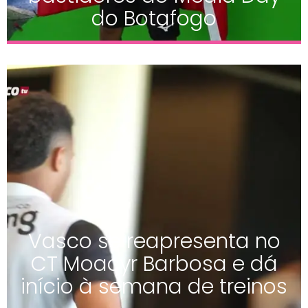
do Botafogo
Vasco se reapresenta no
CT Moacyr Barbosa e dá
início à semana de treinos