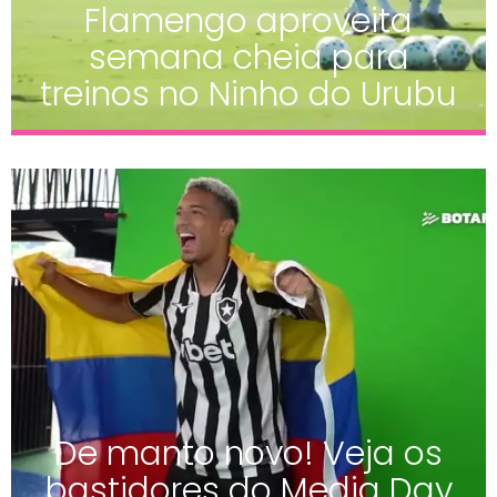
Flamengo aproveita
semana cheia para
treinos no Ninho do Urubu
De manto novo! Veja os
bastidores do Media Day