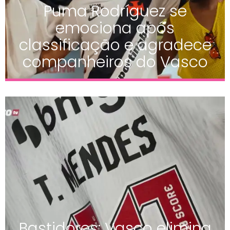
Puma Rodríguez se
emociona após
classificação e agradece
companheiros do Vasco
Bastidores: Vasco elimina