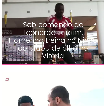
Sob comando de
Leonardo Jardim,
Flamengo treina no Ninho
do Urubu de olho no
Vitória