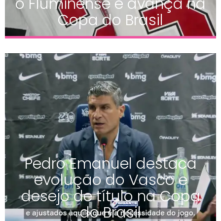
o Fluminense e avança na
Copa do Brasil
Pedro Emanuel destaca
evolução do Vasco e
desejo de título na Copa
do Brasil