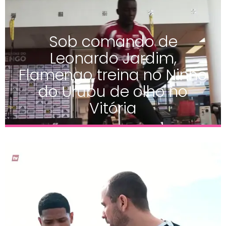
Sob comando de
Leonardo Jardim,
Flamengo treina no Ninho
do Urubu de olho no
Vitória