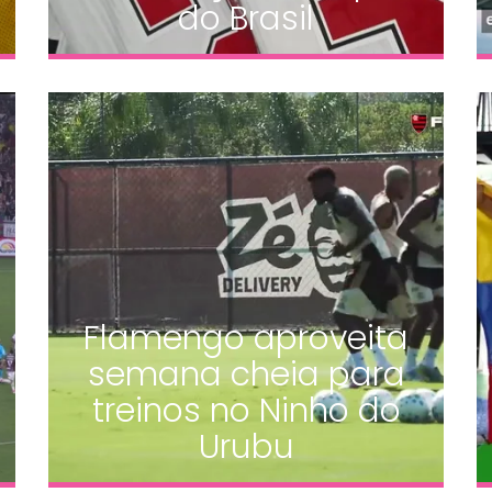
do Brasil
Flamengo aproveita
semana cheia para
treinos no Ninho do
Urubu