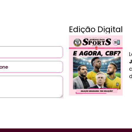
Edição Digital
L
J
c
d