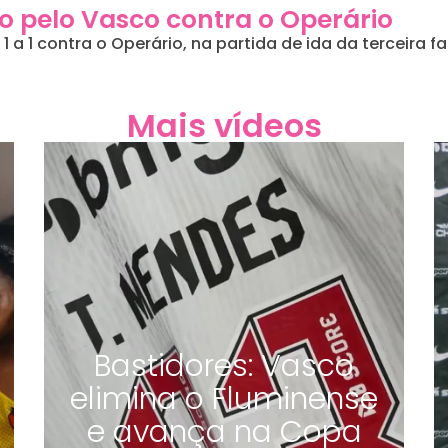
 pelo Vasco contra o Operário
a 1 contra o Operário, na partida de ida da terceira f
Mais vídeos
Bastidores: Vasco
elimina o Fluminense
e avança na Copa