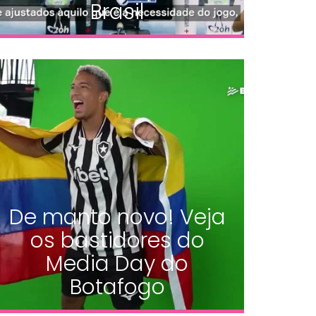
Brasil
De manto novo! Veja
os bastidores do
Media Day do
Botafogo