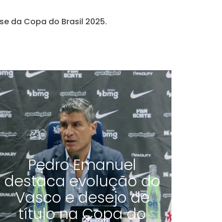
ase da Copa do Brasil 2025.
Pedro Emanuel
destaca evolução do
Vasco e desejo de
título na Copa do