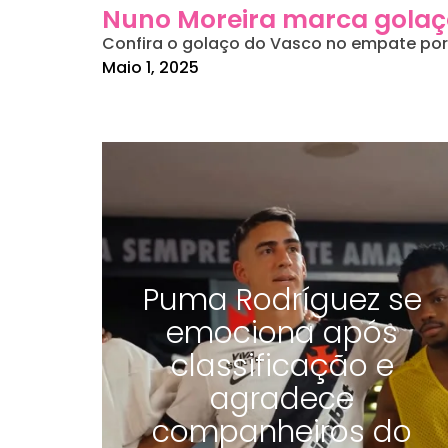
Nuno Moreira marca golaço
Confira o golaço do Vasco no empate por 1 
Maio 1, 2025
Puma Rodríguez se
emociona após
classificação e
agradece
companheiros do