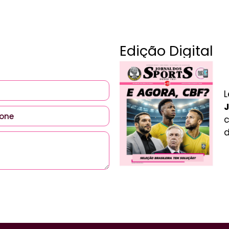
Edição Digital
L
J
c
d