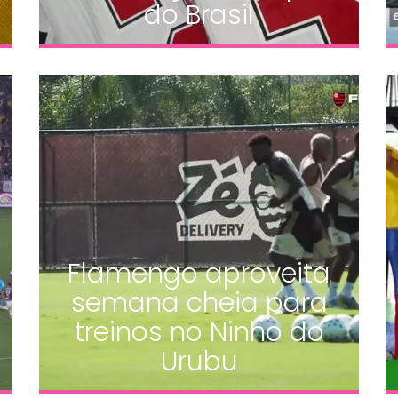
do Brasil
Flamengo aproveita
semana cheia para
treinos no Ninho do
Urubu