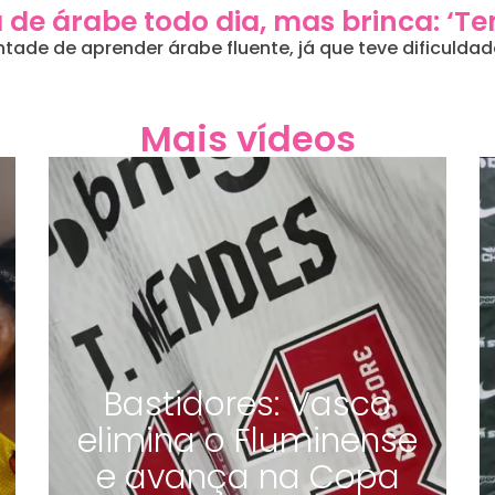
a de árabe todo dia, mas brinca: ‘T
ade de aprender árabe fluente, já que teve dificulda
Mais vídeos
Bastidores: Vasco
elimina o Fluminense
e avança na Copa