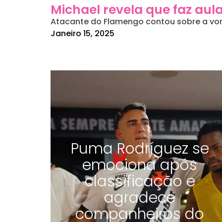
Michael revela que faz aul
Atacante do Flamengo contou sobre a vont
Janeiro 15, 2025
Puma Rodríguez se
emociona após
classificação e
agradece
companheiros do