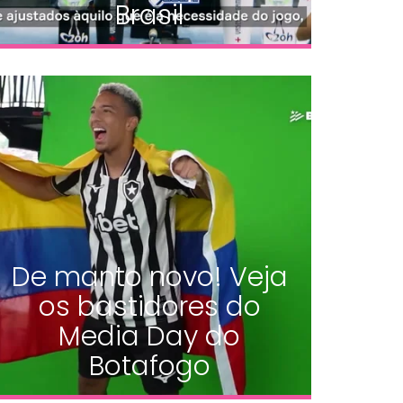
Brasil
De manto novo! Veja
os bastidores do
Media Day do
Botafogo