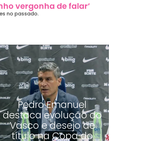
enho vergonha de falar’
des no passado.
Pedro Emanuel
destaca evolução do
Vasco e desejo de
título na Copa do