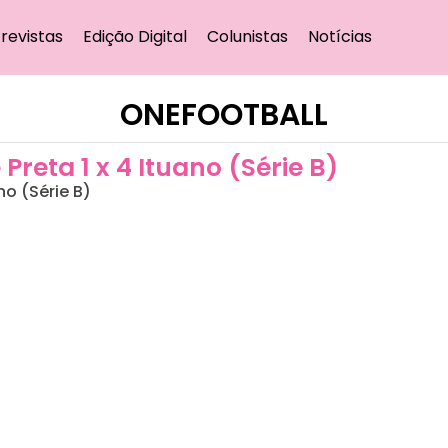
revistas
Edição Digital
Colunistas
Notícias
ONEFOOTBALL
reta 1 x 4 Ituano (Série B)
no (Série B)