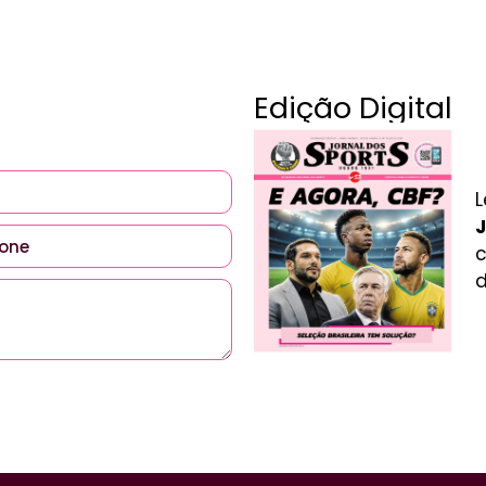
Edição Digital
L
J
c
d