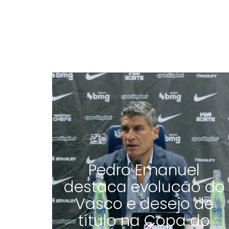
Pedro Emanuel
destaca evolução do
Vasco e desejo de
título na Copa do