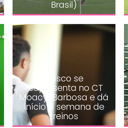
Brasil)
Vasco se
reapresenta no CT
Moacyr Barbosa e dá
início à semana de
treinos