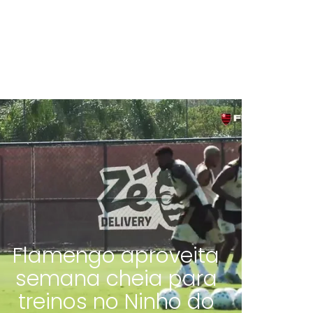
Flamengo aproveita
semana cheia para
treinos no Ninho do