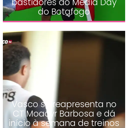
bastidores do Media Day
do Botafogo
Vasco se reapresenta no
CT Moacyr Barbosa e dá
início à semana de treinos