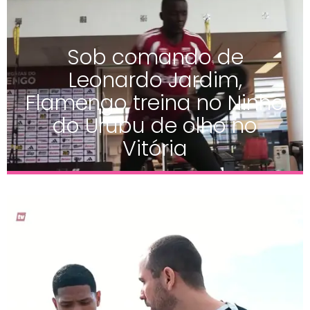
Sob comando de
Leonardo Jardim,
Flamengo treina no Ninho
do Urubu de olho no
Vitória