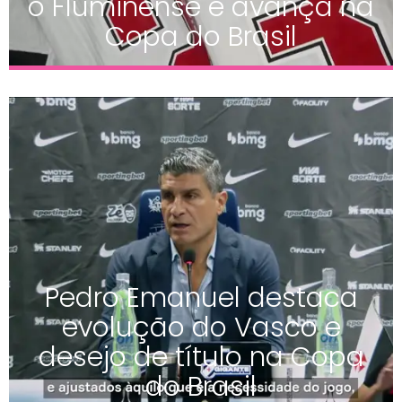
o Fluminense e avança na
Copa do Brasil
Pedro Emanuel destaca
evolução do Vasco e
desejo de título na Copa
do Brasil