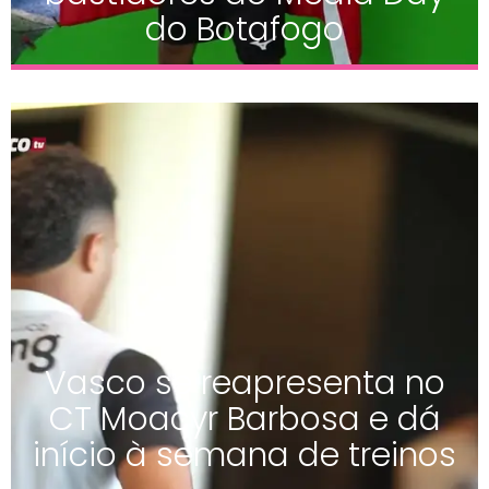
do Botafogo
Vasco se reapresenta no
CT Moacyr Barbosa e dá
início à semana de treinos