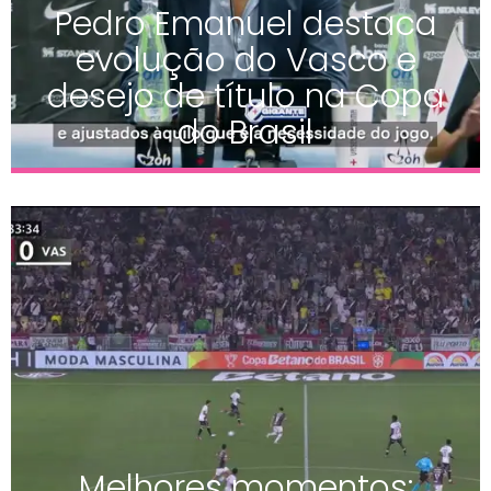
Pedro Emanuel destaca
evolução do Vasco e
desejo de título na Copa
do Brasil
Melhores momentos: