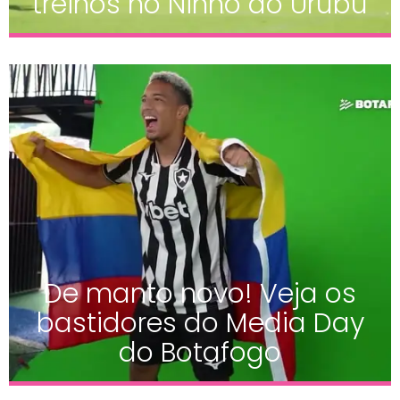
treinos no Ninho do Urubu
De manto novo! Veja os
bastidores do Media Day
do Botafogo