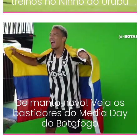
treinos no Ninho do Urubu
De manto novo! Veja os
bastidores do Media Day
do Botafogo