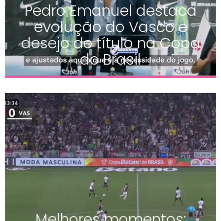
Pedro Emanuel destaca
evolução do Vasco e
desejo de título na Copa
do Brasil
Melhores momentos: