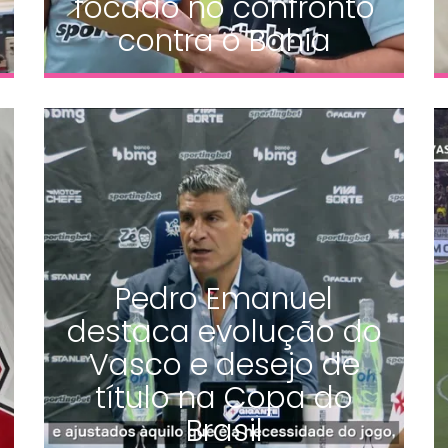
focado no confronto
contra o Bahia
Pedro Emanuel
destaca evolução do
Vasco e desejo de
título na Copa do
Brasil