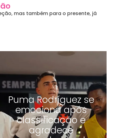
ção
eleção, mas também para o presente, já
Puma Rodríguez se
emociona após
classificação e
agradece