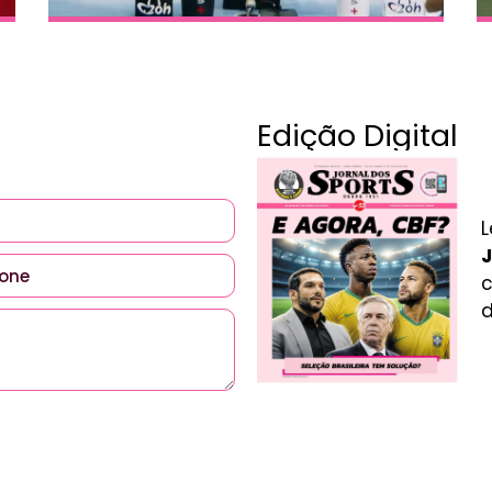
Edição Digital
L
J
c
d