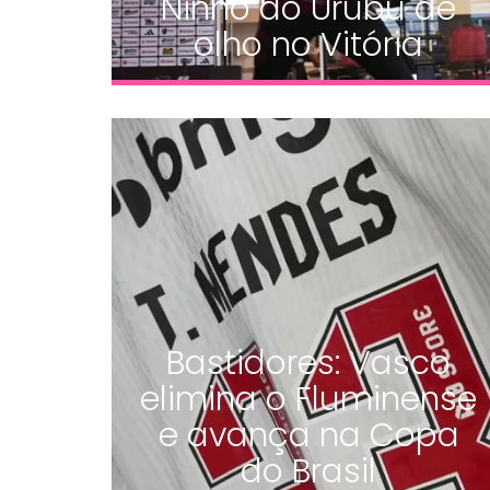
Ninho do Urubu de
olho no Vitória
Bastidores: Vasco
elimina o Fluminense
e avança na Copa
do Brasil