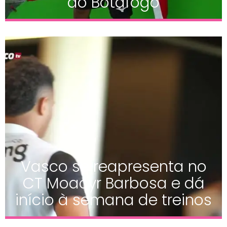
do Botafogo
Vasco se reapresenta no
CT Moacyr Barbosa e dá
início à semana de treinos