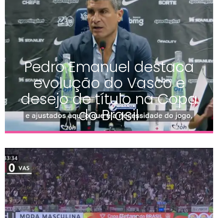
Pedro Emanuel destaca
evolução do Vasco e
desejo de título na Copa
do Brasil