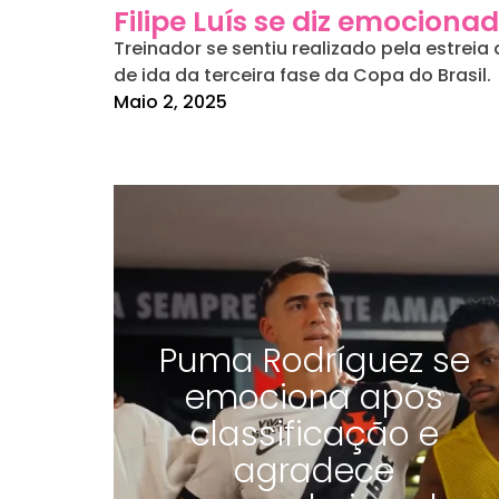
Filipe Luís se diz emocion
Treinador se sentiu realizado pela estreia 
de ida da terceira fase da Copa do Brasil.
Maio 2, 2025
Puma Rodríguez se
emociona após
classificação e
agradece