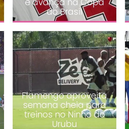
e avança na Copa
do Brasil
Flamengo aproveita
semana cheia para
treinos no Ninho do
Urubu