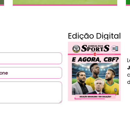
Edição Digital
L
J
c
d