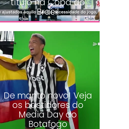
título na Copa do
Brasil
De manto novo! Veja
os bastidores do
Media Day do
Botafogo