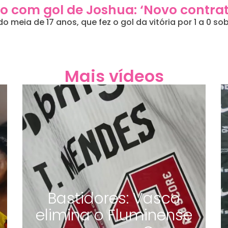
ado com gol de Joshua: ‘Novo contra
do meia de 17 anos, que fez o gol da vitória por 1 a 0 s
Mais vídeos
Bastidores: Vasco
elimina o Fluminense