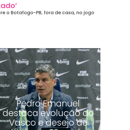
tado’
obre o Botafogo-PB, fora de casa, no jogo
Pedro Emanuel
destaca evolução do
Vasco e desejo de