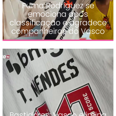
Puma Rodríguez se
emociona após
classificação e agradece
companheiros do Vasco
Bastidores: Vasco elimina