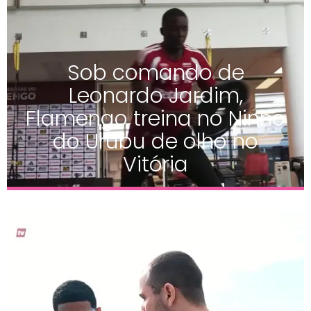
Sob comando de
Leonardo Jardim,
Flamengo treina no Ninho
do Urubu de olho no
Vitória