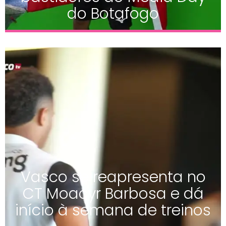
do Botafogo
Vasco se reapresenta no
CT Moacyr Barbosa e dá
início à semana de treinos