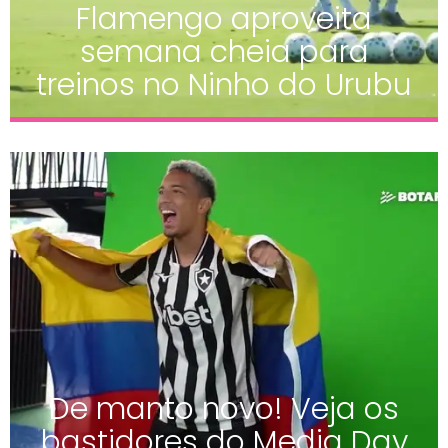
Flamengo aproveita
semana cheia para
treinos no Ninho do Urubu
De manto novo! Veja os
bastidores do Media Day