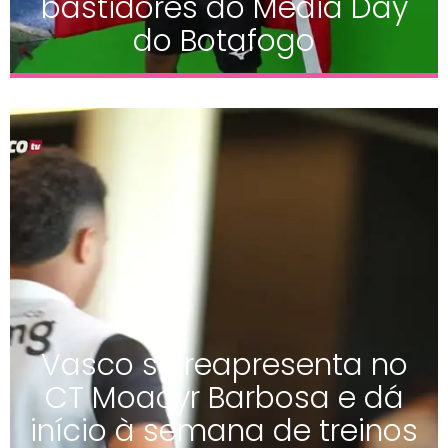
bastidores do Media Day
do Botafogo
Vasco se reapresenta no
CT Moacyr Barbosa e dá
início à semana de treinos