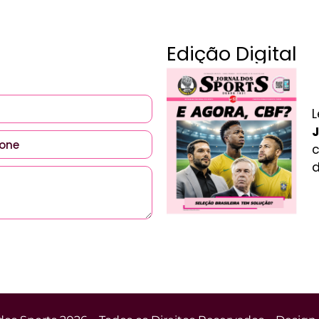
Edição Digital
L
J
c
d