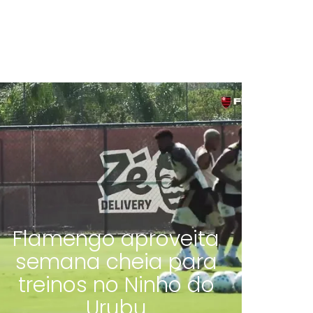
Flamengo aproveita
semana cheia para
treinos no Ninho do
Urubu