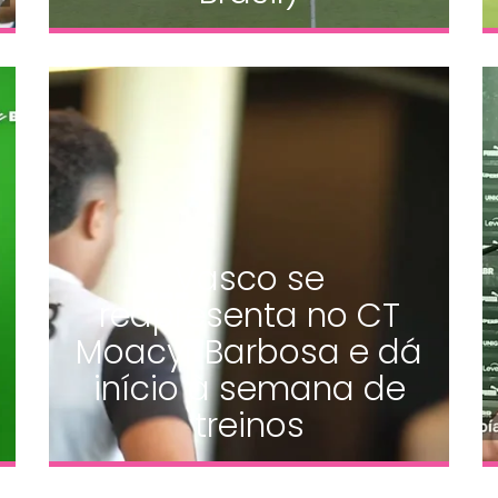
Vasco se
reapresenta no CT
Moacyr Barbosa e dá
início à semana de
treinos