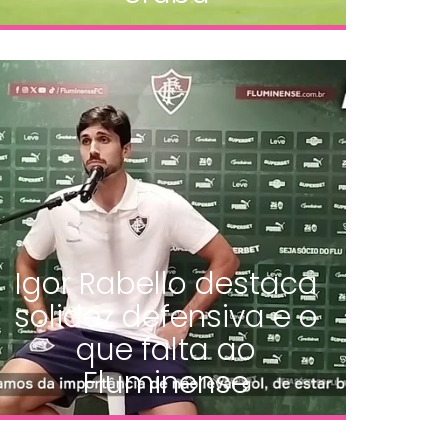
Igor Rabello destaca
solidez defensiva e o
que falta ao
Fluminense