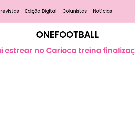
revistas
Edição Digital
Colunistas
Notícias
ONEFOOTBALL
 estrear no Carioca treina finaliza