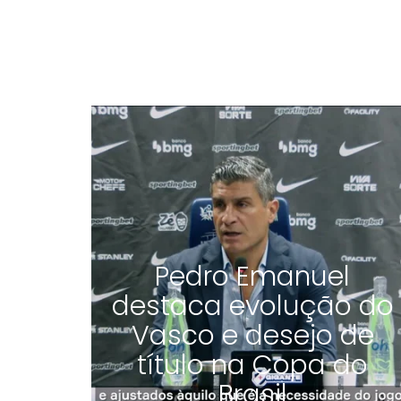
Pedro Emanuel
destaca evolução do
Vasco e desejo de
título na Copa do
Brasil