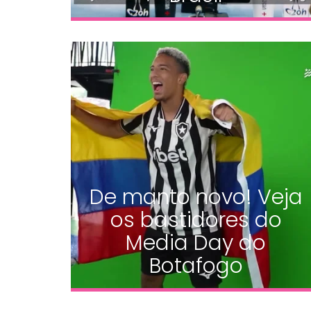
De manto novo! Veja
os bastidores do
Media Day do
Botafogo