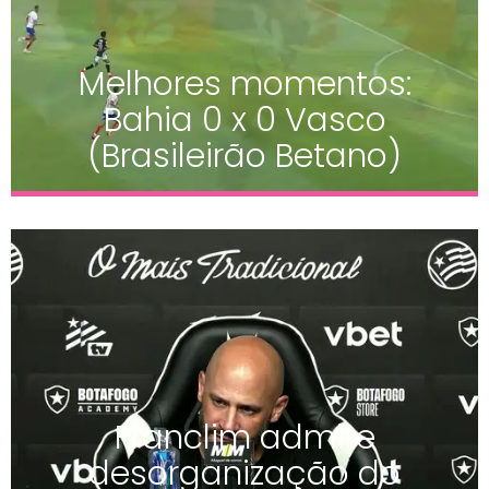
Melhores momentos:
Bahia 0 x 0 Vasco
(Brasileirão Betano)
Franclim admite
desorganização do