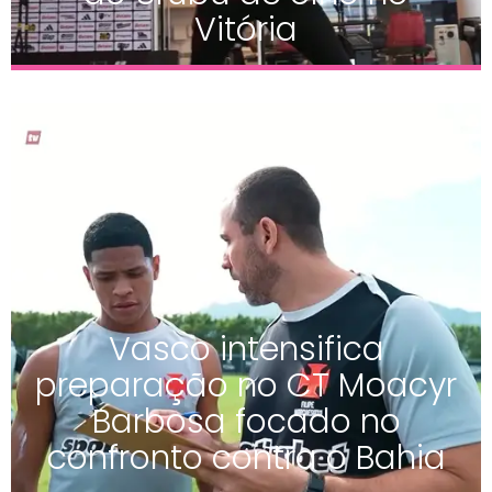
Vitória
Vasco intensifica
preparação no CT Moacyr
Barbosa focado no
confronto contra o Bahia