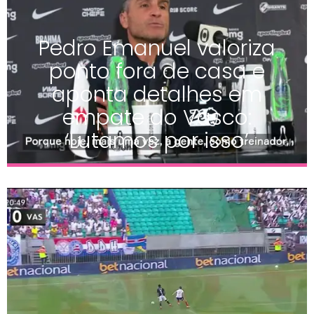
Pedro Emanuel valoriza
ponto fora de casa e
aponta detalhes em
empate do Vasco:
‘Lutamos por isso’