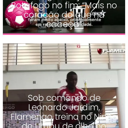
Botafogo no fim: “Mais no
coração do que na
cabeça”
Sob comando de
Leonardo Jardim,
Flamengo treina no Ninho
do Urubu de olho no