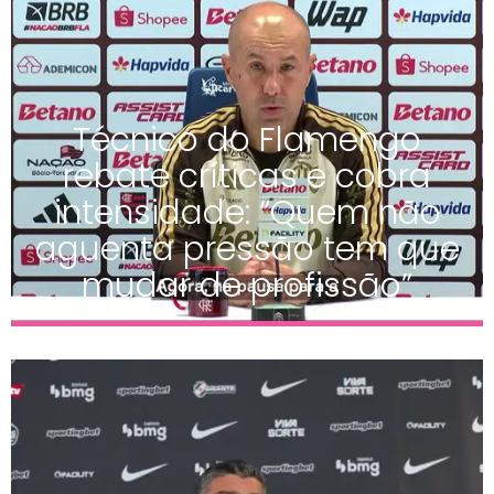
Técnico do Flamengo
rebate críticas e cobra
intensidade: “Quem não
aguenta pressão tem que
mudar de profissão”