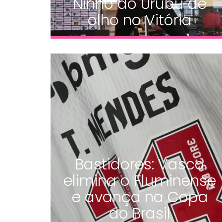
Ninho do Urubu de
olho no Vitória
Bastidores: Vasco
elimina o Fluminense
e avança na Copa
do Brasil