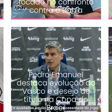
focado no confronto
contra o Bahia
Pedro Emanuel
destaca evolução do
Vasco e desejo de
título na Copa do
Brasil