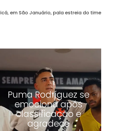
icá, em São Januário, pala estreia do time
Puma Rodríguez se
emociona após
classificação e
agradece