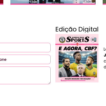
Edição Digital
L
J
c
d