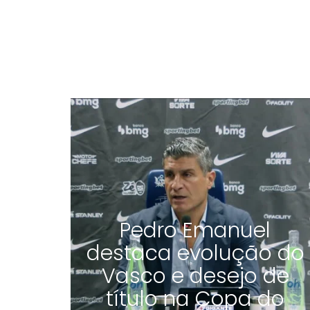
Pedro Emanuel
destaca evolução do
Vasco e desejo de
título na Copa do