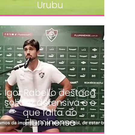
Urubu
Igor Rabello destaca
solidez defensiva e o
que falta ao
Fluminense