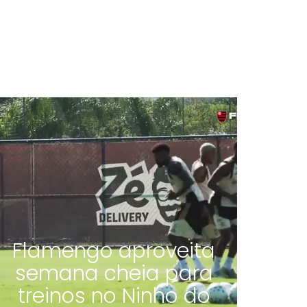
Flamengo aproveita
semana cheia para
treinos no Ninho do