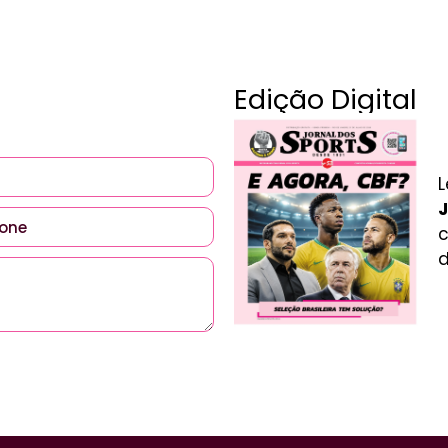
Edição Digital
L
J
c
d