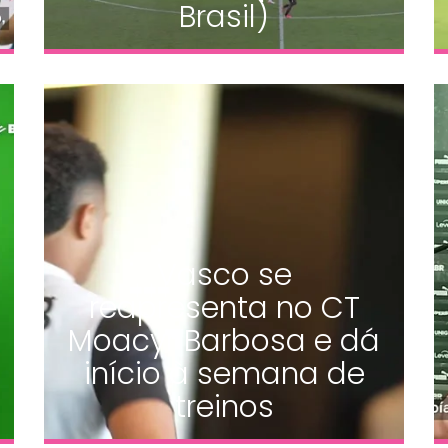
Brasil)
Vasco se
reapresenta no CT
Moacyr Barbosa e dá
início à semana de
treinos