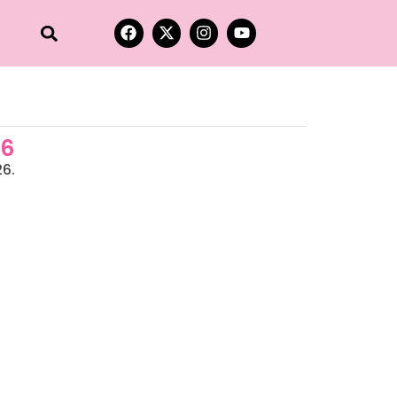
26
26.