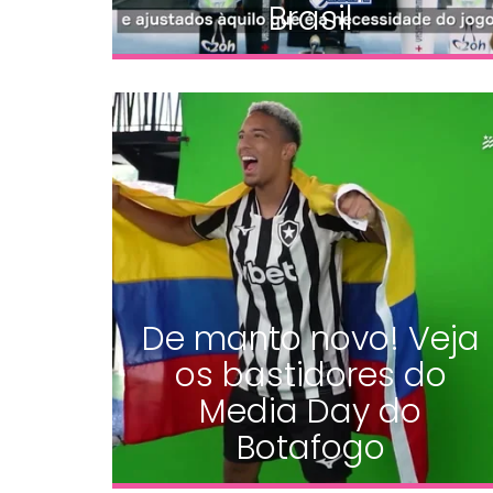
Brasil
De manto novo! Veja
os bastidores do
Media Day do
Botafogo