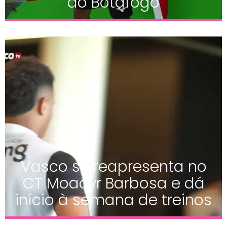
do Botafogo
Vasco se reapresenta no
CT Moacyr Barbosa e dá
início à semana de treinos