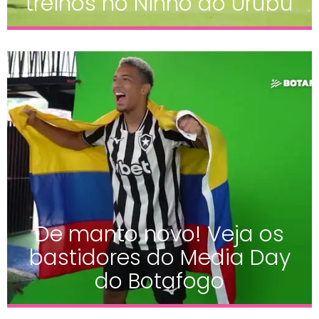
treinos no Ninho do Urubu
De manto novo! Veja os
bastidores do Media Day
do Botafogo