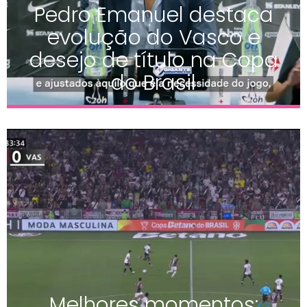
Pedro Emanuel destaca
evolução do Vasco e
desejo de título na Copa
do Brasil
Melhores momentos: