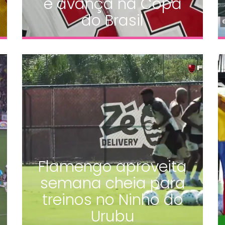
e avança na Copa
do Brasil
Flamengo aproveita
semana cheia para
treinos no Ninho do
Urubu