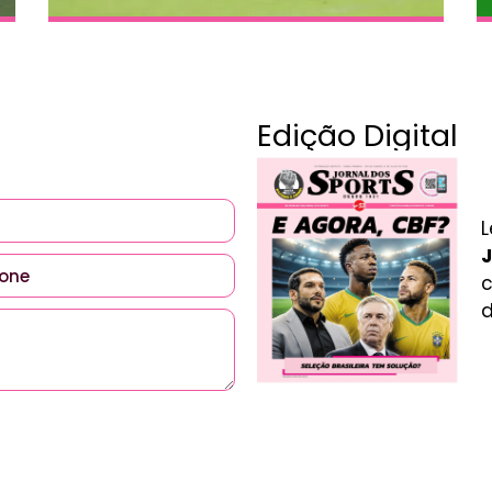
Edição Digital
L
J
c
d