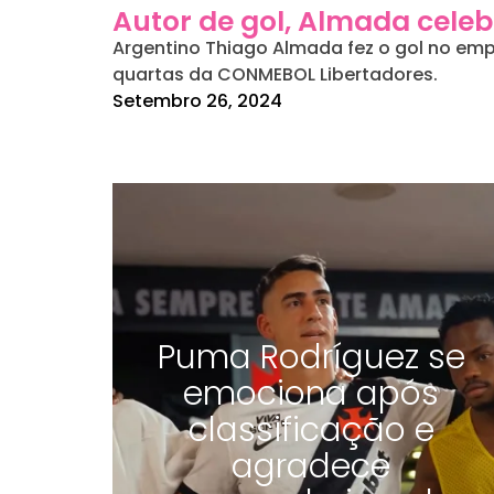
Autor de gol, Almada celeb
Argentino Thiago Almada fez o gol no emp
quartas da CONMEBOL Libertadores.
Setembro 26, 2024
Puma Rodríguez se
emociona após
classificação e
agradece