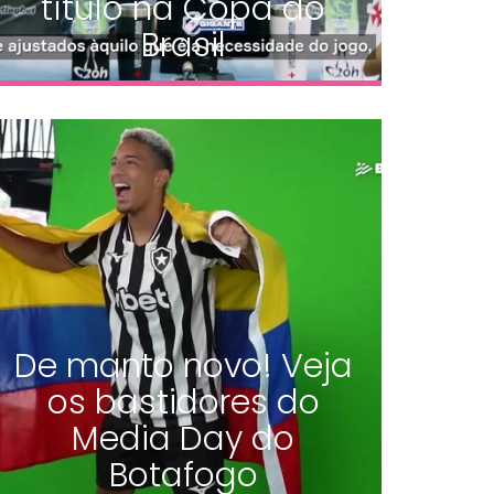
título na Copa do
Brasil
De manto novo! Veja
os bastidores do
Media Day do
Botafogo