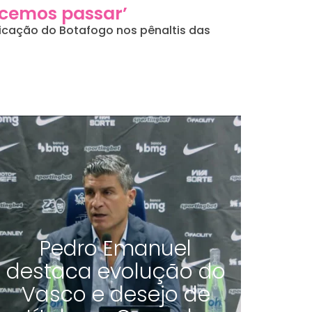
ecemos passar’
ficação do Botafogo nos pênaltis das
Pedro Emanuel
destaca evolução do
Vasco e desejo de