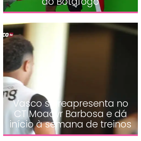
do Botafogo
Vasco se reapresenta no
CT Moacyr Barbosa e dá
início à semana de treinos