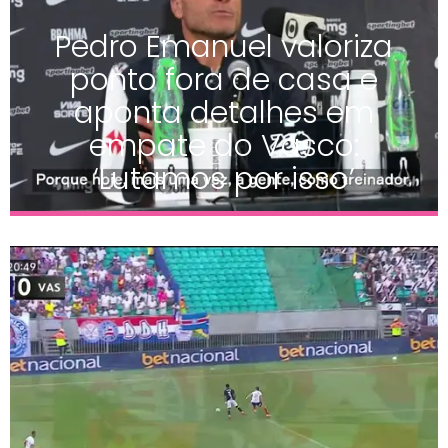
Pedro Emanuel valoriza
ponto fora de casa e
aponta detalhes em
empate do Vasco:
‘Lutamos por isso’