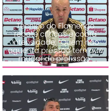
Técnico do Flamengo
rebate críticas e cobra
intensidade: “Quem não
aguenta pressão tem que
mudar de profissão”