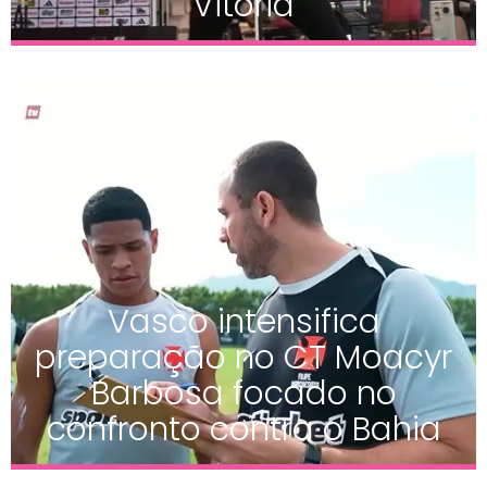
Vitória
Vasco intensifica
preparação no CT Moacyr
Barbosa focado no
confronto contra o Bahia