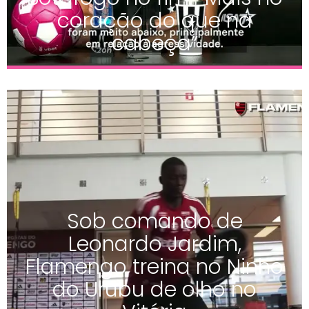
coração do que na
cabeça”
Sob comando de
Leonardo Jardim,
Flamengo treina no Ninho
do Urubu de olho no