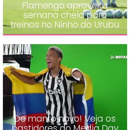
Flamengo aproveita
semana cheia para
treinos no Ninho do Urubu
De manto novo! Veja os
bastidores do Media Day