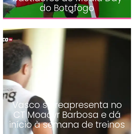
do Botafogo
Vasco se reapresenta no
CT Moacyr Barbosa e dá
início à semana de treinos