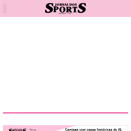
Vasco vence o Flamengo e
conquista o Cariocão sub-20