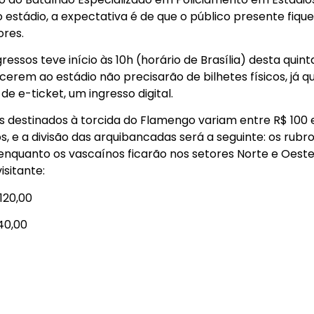
o estádio, a expectativa é de que o público presente fiq
ores.
essos teve início às 10h (horário de Brasília) desta quint
rem ao estádio não precisarão de bilhetes físicos, já qu
e e-ticket, um ingresso digital.
 destinados à torcida do Flamengo variam entre R$ 100 e 
s, e a divisão das arquibancadas será a seguinte: os rub
, enquanto os vascaínos ficarão nos setores Norte e Oeste
isitante:
 120,00
140,00