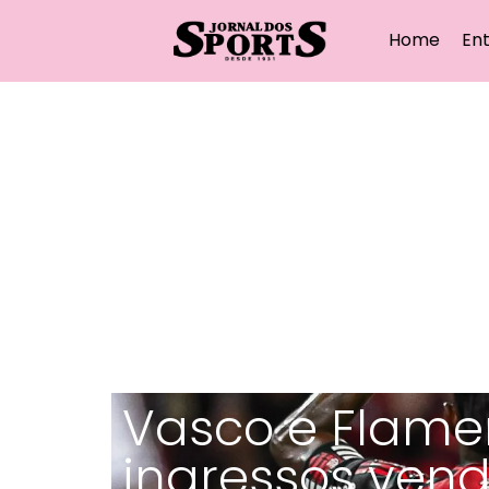
Home
Ent
Vasco e Flame
ingressos vend