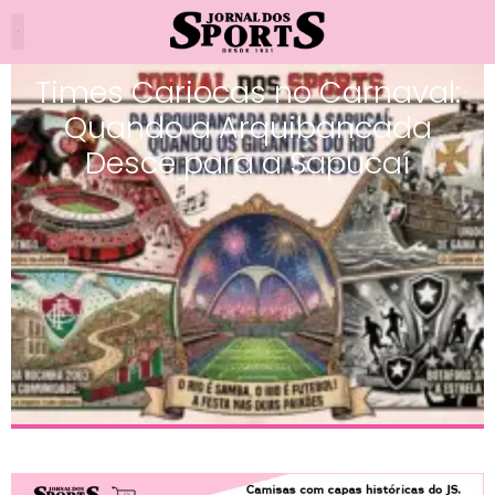
Times Cariocas no Carnaval:
Quando a Arquibancada
Desce para a Sapucaí