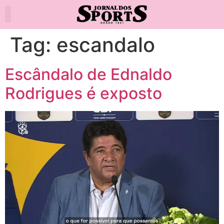
Tag:
escandalo
Escândalo de Ednaldo
Rodrigues é exposto