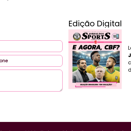
Edição Digital
L
J
c
d