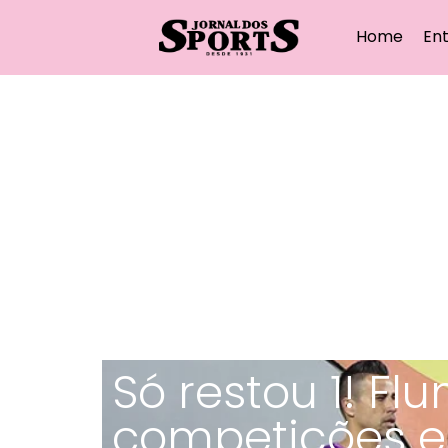
Home
Ent
Só restou 1! Fl
competições 