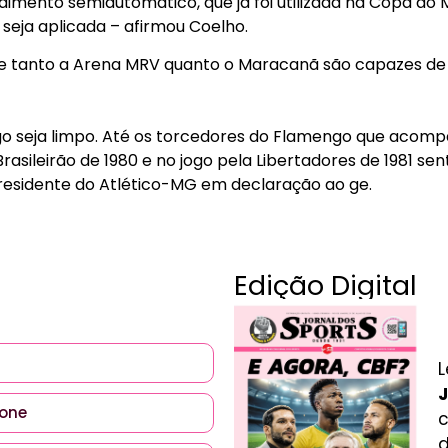
dimento semiautomático, que já foi utilizada na Copa d
, seja aplicada – afirmou Coelho.
 tanto a Arena MRV quanto o Maracanã são capazes de
go seja limpo. Até os torcedores do Flamengo que acom
Brasileirão de 1980 e no jogo pela Libertadores de 1981 
residente do Atlético-MG em declaração ao ge.
Edição Digital
L
J
c
d