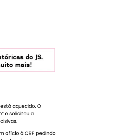
 está aquecido. O
 e solicitou a
isivas.
m ofício à CBF pedindo