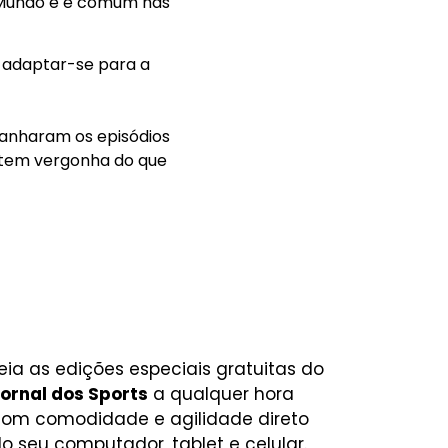
o Mundo e é comum nas
 adaptar-se para a
panharam os episódios
sentem vergonha do que
eia as edições especiais gratuitas do
ornal dos Sports
a qualquer hora
om comodidade e agilidade direto
o seu computador, tablet e celular.