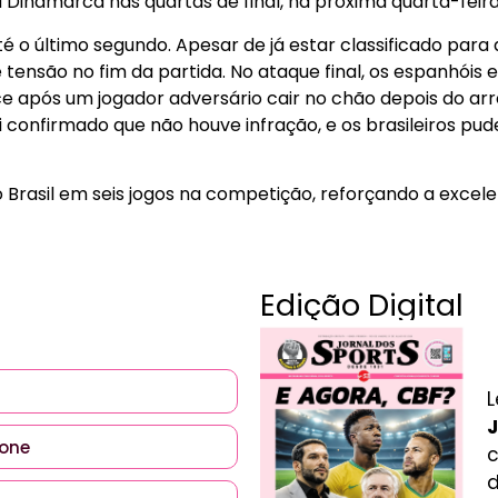
Dinamarca nas quartas de final, na próxima quarta-feira 
é o último segundo. Apesar de já estar classificado para a
ensão no fim da partida. No ataque final, os espanhóis 
ce após um jogador adversário cair no chão depois do ar
i confirmado que não houve infração, e os brasileiros p
 do Brasil em seis jogos na competição, reforçando a exc
Edição Digital
L
J
c
d