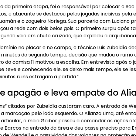
me da primeira etapa, foi o responsável por colocar o S
os, o atacante se destacou pelas jogadas incisivas pela 
Huamán e o zagueiro Noriega. Sua parceria com Luciano p
nçou a rede com dois belos gols. O primeiro surgiu após 
segundo veio em chute cruzado, que explodiu a arquiba
ínio no placar e no campo, o técnico Luis Zubeldía decid
0 minutos do segundo tempo, decisão que mudou o rumo d
co do camisa 11 motivou a escolha. Em entrevista após o jog
que teve e conhecendo ele, se deixo mais tempo, ele se 
minutos ruins estragam a partida.”
re apagão e leva empate do Ali
uins” citados por Zubeldía custaram caro. A entrada de W
ou a marcação pelo lado esquerdo. O Alianza Lima, até entã
articular, o meia Gaibor passou a comandar as ações ofe
 Barcos na entrada da área e deu passe preciso para Eryc
 de Wendell e a passividade dos volantes na proteção e