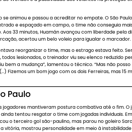
o se animou e passou a acreditar no empate. O São Paulo
ntrado e espaçado em campo, o time não conseguia mais
 Aos 33 minutos, Huamán avançou com liberdade pela dir
rcação, acertou um belo voleio para igualar o marcador.
entava reorganizar o time, mas o estrago estava feito. S
, todos lesionados, o treinador viu seu elenco reduzido p
iu bem a mudança”, lamentou o técnico. “Mas não posso p
…) Fizemos um bom jogo com os dois Ferreiras, mas 15 mi
o Paulo
s jogadores mantiveram postura combativa até o fim. O j
, ainda tentou resgatar o time com jogadas individuais. Em
u o terceiro gol são-paulino, mas parou no goleiro Sar
 a vitória, mostrou personalidade em meio à instabilidade 