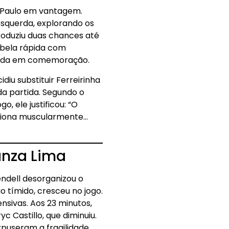
ão Paulo em vantagem.
esquerda, explorando os
roduziu duas chances até
tabela rápida com
ncada em comemoração.
iu substituir Ferreirinha
a partida. Segundo o
o, ele justificou: “O
lesiona muscularmente…
anza Lima
endell desorganizou o
o tímido, cresceu no jogo.
nsivas. Aos 23 minutos,
 Castillo, que diminuiu.
xpuseram a fragilidade