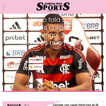
Samuel Lino fala sobre ser o
reforço mais caro da história
do Flamengo: “Nomes e
números não jogam”